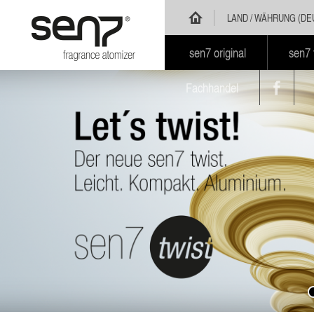
sen7 - Parfümzerstäuber w
LAND / WÄHRUNG (DE
sen7 original
sen7 
Fachhandel
Fac