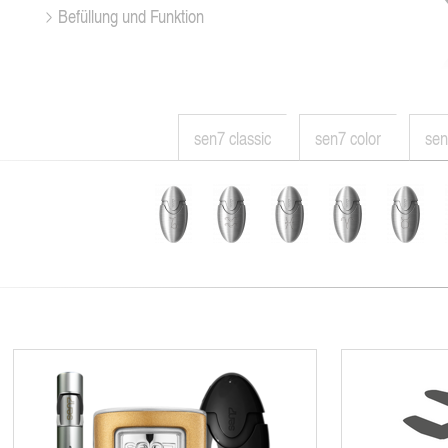
Befüllung und Funktion
sen7 classic
sen7 color
sen