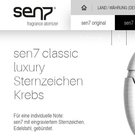
sen7 - Parfümzerstäuber w
LAND / WÄHRUNG (DE
sen7 original
sen7 
Fachhandel
Fac
sen7 classic
luxury
Sternzeichen
Krebs
Für eine individuelle Note:
sen7 mit eingraviertem Sternzeichen.
Edelstahl, gebürstet.