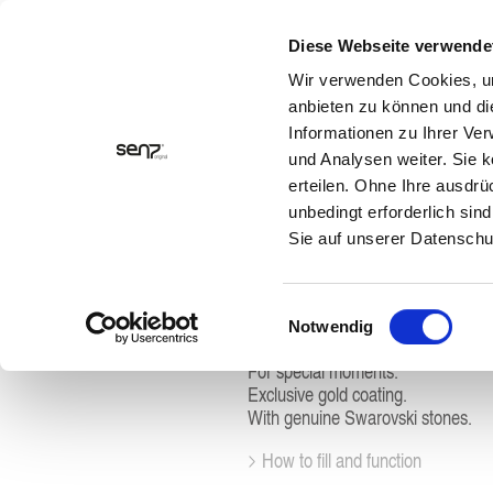
sen7 - fragrance atomizer re
COUNTRY / CURRENCY
Diese Webseite verwende
sen7 original
sen7 
Wir verwenden Cookies, um
anbieten zu können und di
Informationen zu Ihrer Ve
und Analysen weiter. Sie k
sen7 classic
erteilen. Ohne Ihre ausdrü
unbedingt erforderlich sin
luxury Crysta
Sie auf unserer Datensch
Flower Gold
Einwilligungsauswahl
Notwendig
For special moments.
Exclusive gold coating.
With genuine Swarovski stones.
How to fill and function