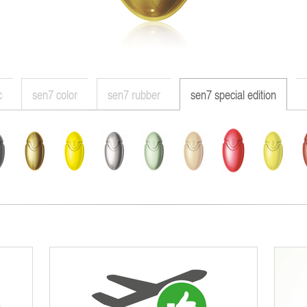
c
sen7 color
sen7 rubber
sen7 special edition