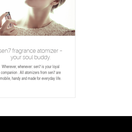
sen7 fragrance atomizer –
your soul buddy.
Wherever, whenever: sen7 is your loyal
companion . All atomizers from sen7 are
mobile, handy and made for everyday life.