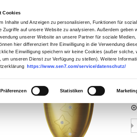
fillable for all fragrances
SERVICE + CONTACT
 (EUROPE / EUR)
t Cookies
twist
sen7 fiZZ
sen7 style
accessories
 Inhalte und Anzeigen zu personalisieren, Funktionen für sozia
e Zugriffe auf unsere Website zu analysieren. Außerdem geben w
rwendung unserer Website an unsere Partner für soziale Medien
önnen hier differenziert Ihre Einwilligung in die Verwendung dies
ckliche Einwilligung speichern wir keine Cookies (außer solche,
d, um unseren Dienst zur Verfügung zu stellen). Weitere Informat
inc
l
utzerklärung
https://www.sen7.com/service/datenschutz/
Si
Vo
Del
Präferenzen
Statistiken
Marketin
Ava