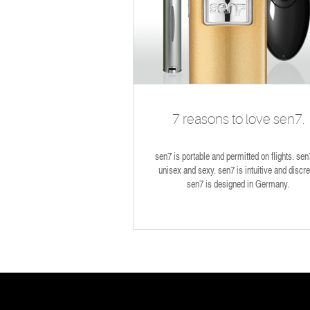
7 reasons to love sen7.
sen7 is portable and permitted on flights. sen
unisex and sexy. sen7 is intuitive and discre
sen7 is designed in Germany.