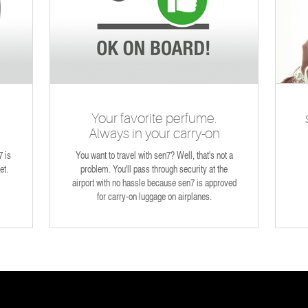
Your favorite perfume.
Always in your carry-on
luggage.
7 is
You want to travel with sen7? Well, that's not a
et.
problem. You'll pass through security at the
airport with no hassle because sen7 is approved
for carry-on luggage on airplanes.